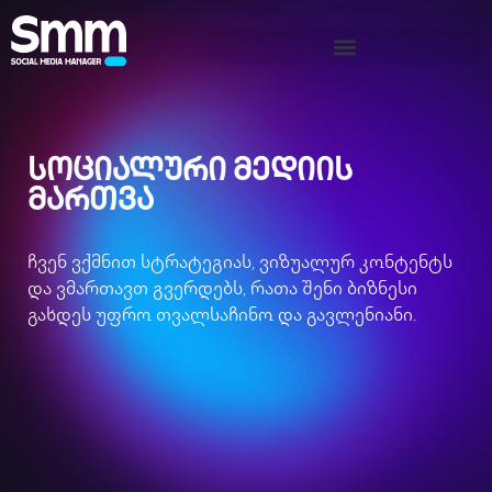
სოციალური მედიის
მართვა
ჩვენ ვქმნით სტრატეგიას, ვიზუალურ კონტენტს
და ვმართავთ გვერდებს, რათა შენი ბიზნესი
გახდეს უფრო თვალსაჩინო და გავლენიანი.